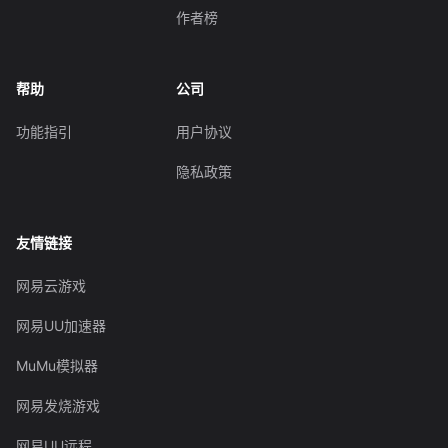
作者榜
帮助
公司
功能指引
用户协议
隐私政策
友情链接
网易云游戏
网易UU加速器
MuMu模拟器
网易发烧游戏
网易UU远程