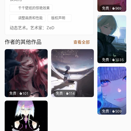
千千壁纸的惊艳效果
免费
969
辰东壁
调整画质和性能
版权声明
动态艺术。艺术家：ZeD
作者的其他作品
查看全部
免费
1035
辰东
免费
101
免费
114
免费
509
辰东壁