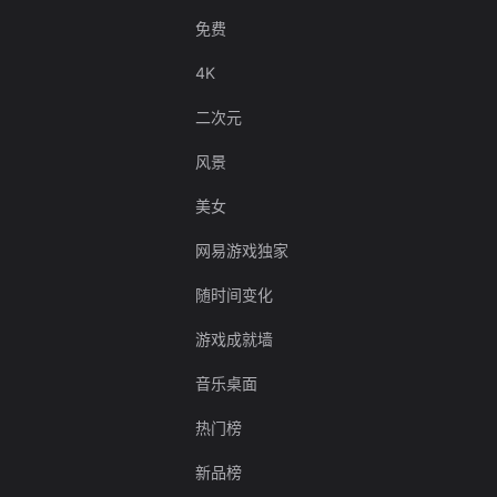
免费
4K
二次元
风景
美女
网易游戏独家
随时间变化
游戏成就墙
音乐桌面
热门榜
新品榜