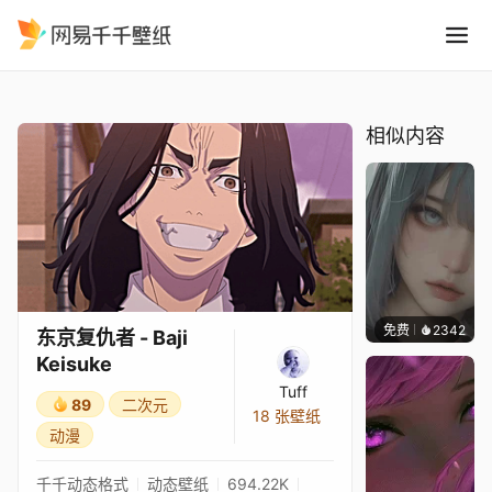
东京复仇者 - Baji Keisuke
精选
东京复仇者 - Baji Keisuke
相似内容
免费
2342
辰东
东京复仇者 - Baji
Keisuke
Tuff
89
二次元
18 张壁纸
动漫
千千动态格式
动态壁纸
694.22K