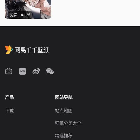
免费
125
产品
网站导航
下载
站点地图
壁纸分类大全
精选推荐