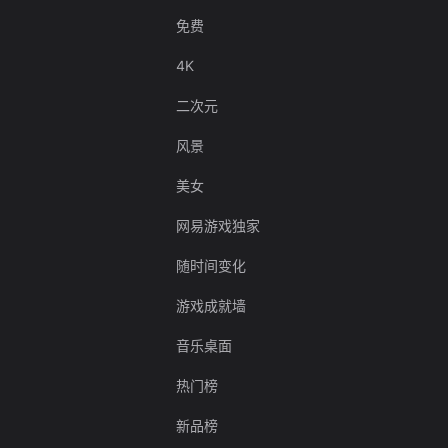
免费
4K
二次元
风景
美女
网易游戏独家
随时间变化
游戏成就墙
音乐桌面
热门榜
新品榜