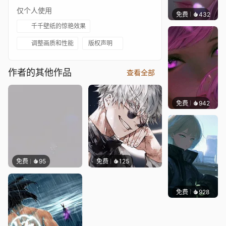
仅个人使用
免费
432
辰东壁
千千壁纸的惊艳效果
调整画质和性能
版权声明
作者的其他作品
查看全部
免费
942
辰东壁
免费
95
免费
125
免费
928
辰东壁