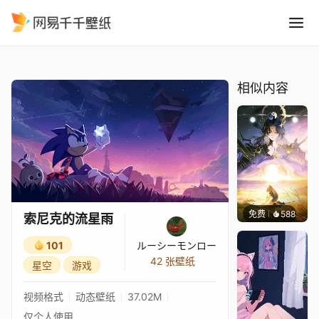
索尼克的流星雨
精选
索尼克的流星雨
相似内容
免费
588
小鬼
索尼克的流星雨
101
ルーシーモンロー
42 张壁纸
星空
游戏
视频格式
动态壁纸
37.02M
仅个人使用