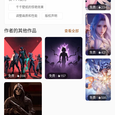
千千壁纸的惊艳效果
免费
234
好看壁
调整画质和性能
版权声明
作者的其他作品
查看全部
免费
421
好看壁
免费
394
免费
157
免费
595
小鬼