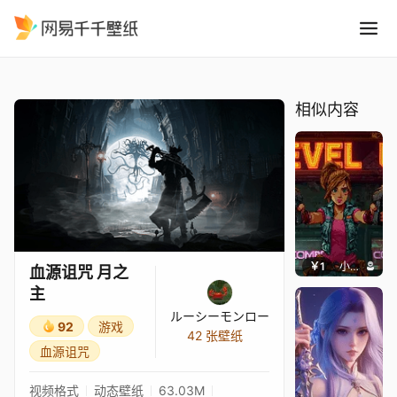
血源诅咒 月之主
精选
血源诅咒 月之主
相似内容
￥1
小鹿子
血源诅咒 月之
主
ルーシーモンロー
92
游戏
42 张壁纸
血源诅咒
视频格式
动态壁纸
63.03M