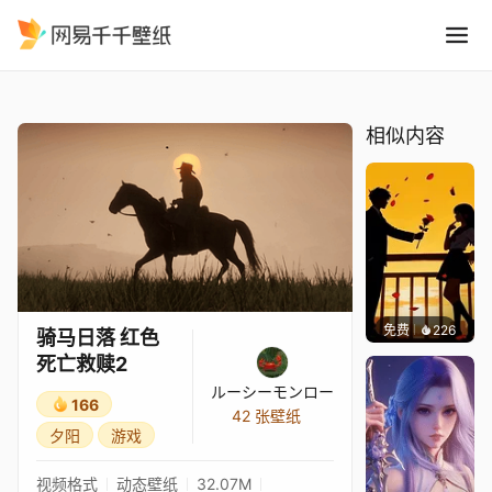
骑马日落 红色死亡救赎2
精选
骑马日落 红色死亡救赎2
相似内容
免费
226
渔小小
骑马日落 红色
死亡救赎2
ルーシーモンロー
166
42 张壁纸
夕阳
游戏
视频格式
动态壁纸
32.07M