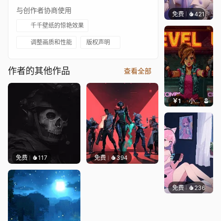
与创作者协商使用
免费
421
好看壁
千千壁纸的惊艳效果
调整画质和性能
版权声明
作者的其他作品
查看全部
￥1
小鹿子
免费
117
免费
394
免费
236
好看壁