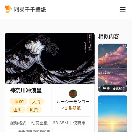
神奈川冲浪里
精选
神奈川冲浪里
相似内容
免费
5899
冰茶L
神奈川冲浪里
91
大海
ルーシーモンロー
42 张壁纸
山川
风景
视频格式
动态壁纸
63.35M
仅商用
千千壁纸的惊艳效果