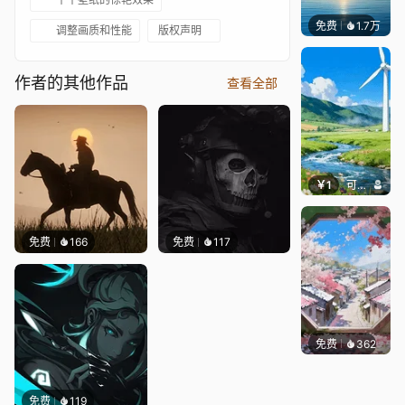
免费
1.7万
Ruth
调整画质和性能
版权声明
作者的其他作品
查看全部
￥1
可可爱壁纸
免费
166
免费
117
免费
362
渔小小
免费
119