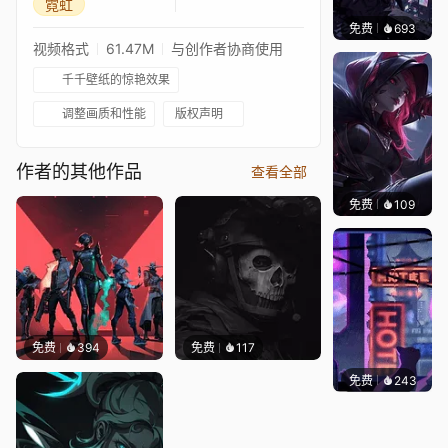
霓虹
免费
693
鲨鲨啊
视频格式
61.47M
与创作者协商使用
千千壁纸的惊艳效果
调整画质和性能
版权声明
作者的其他作品
查看全部
免费
109
Kyllar
免费
394
免费
117
免费
243
鲨鲨啊