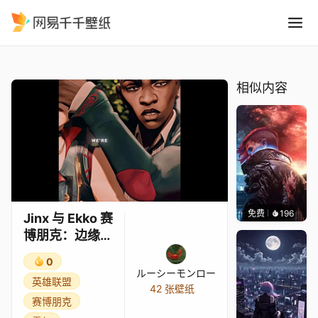
Jinx 与 Ekko 赛博朋克：边
精选
Jinx 与 Ekko 赛博朋克：边缘行者
相似内容
免费
196
Syxap
Jinx 与 Ekko 赛
博朋克：边缘行
者
0
ルーシーモンロー
英雄联盟
42 张壁纸
赛博朋克