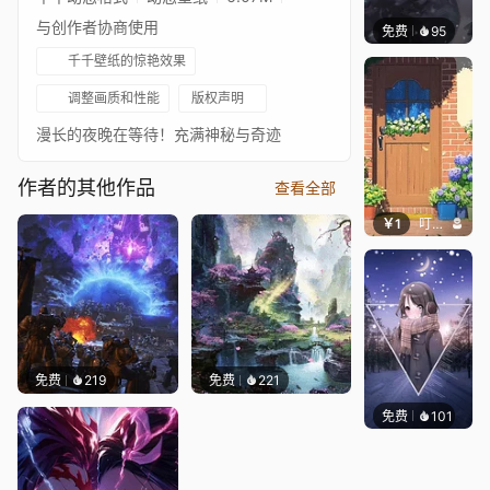
与创作者协商使用
免费
95
DWS
千千壁纸的惊艳效果
调整画质和性能
版权声明
漫长的夜晚在等待！充满神秘与奇迹
作者的其他作品
查看全部
￥1
叮叮当当
免费
219
免费
221
免费
101
S37