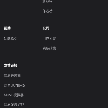
新品榜
作者榜
帮助
公司
功能指引
用户协议
隐私政策
友情链接
网易云游戏
网易UU加速器
MuMu模拟器
网易发烧游戏