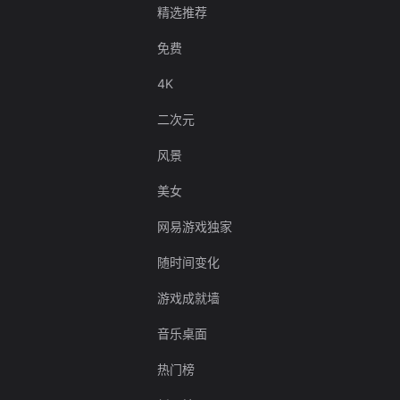
精选推荐
免费
4K
二次元
风景
美女
网易游戏独家
随时间变化
游戏成就墙
音乐桌面
热门榜