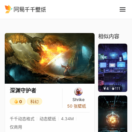
深渊守护者
精选
深渊守护者
相似内容
￥4
111
楚梦缘
深渊守护者
Shrike
0
科幻
50 张壁纸
千千动态格式
动态壁纸
4.34M
仅商用