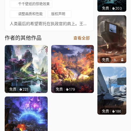
千千壁纸的惊艳效果
免费
203
Meowl
调整画质和性能
版权声明
人类最后的希望寄托在执政官的肩上。王国有史以来最强大的巫师。但这是否足以击败深渊守护者并封印通往地狱的大门！
作者的其他作品
查看全部
免费
butcho
免费
221
免费
179
免费
186
Syxap