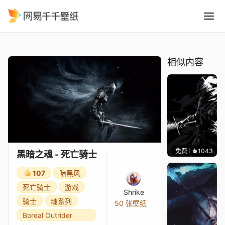
黑暗之魂 - 死亡骑士
精选
黑暗之魂 - 死亡骑士
相似内容
免费
1043
Specl
黑暗之魂 - 死亡骑士
107
暗黑风
死亡骑士
游戏
Shrike
骑士
魂系列
50 张壁纸
Boreal Outrider