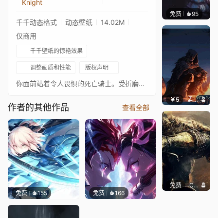
Knight
免费
95
𝙩𝙢𝙊𝙟𝙞
千千动态格式
动态壁纸
14.02M
仅商用
千千壁纸的惊艳效果
调整画质和性能
版权声明
你面前站着令人畏惧的死亡骑士。受折磨的灵魂幽光从它背后流出，预示着如果你未能战胜这可憎之物的命运。图片：Boreal Outrider Knight Dark Souls III 作者 Deridder45 音乐：The Call - League of Legends 如果你喜欢我的动画风格，请告诉我并留言。同时欢迎关注我并查看我的其他作品。
￥5
孟婆干杯
作者的其他作品
查看全部
免费
Chill Knight
免费
155
免费
166