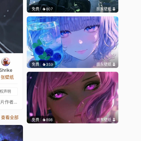
免费
807
辰东壁纸
免费
359
辰东壁纸
Shrike
0 张壁纸
权声明
《Frieren the Slayer》中很少有敌人见过她在战斗中认真起来。音乐：Evan Call的《Frieren the Slayer》，可在YouTube收听。图片作者：KEO，来自Alpha Coders。如果你喜欢我的壁纸合集，欢迎告诉我并关注我，我还有许多其他壁纸可供选择。
查看全部
免费
898
辰东壁纸