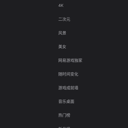
4K
二次元
风景
美女
网易游戏独家
随时间变化
游戏成就墙
音乐桌面
热门榜