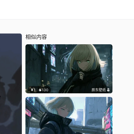
相似内容
￥1
130
辰东壁纸