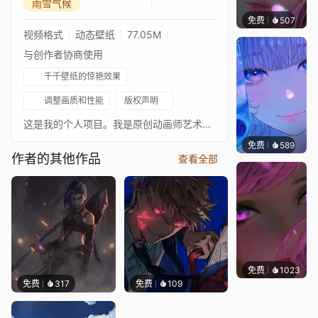
雨雪气候
免费
507
辰东壁
视频格式
动态壁纸
77.05M
与创作者协商使用
千千壁纸的惊艳效果
调整画质和性能
版权声明
这是我的个人项目。我是原创动画师艺术家作品来自：https://twitter.com/Nyanfood音乐：https://soundcloud.com/girakacheezer/garden?utm_source=clipboard&utm_medium=text&utm_campaign=social_sharing
免费
589
辰东壁
作者的其他作品
查看全部
免费
1023
辰东
免费
317
免费
109