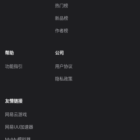
热门榜
新品榜
作者榜
帮助
公司
功能指引
用户协议
隐私政策
友情链接
网易云游戏
网易UU加速器
MuMu模拟器