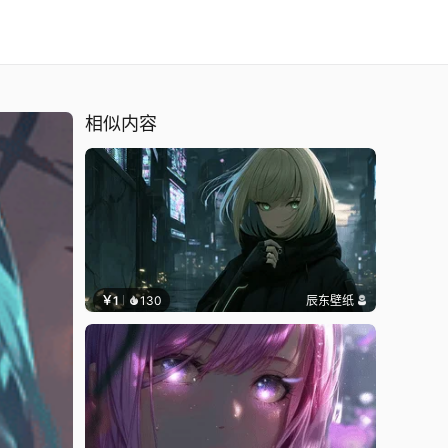
相似内容
￥1
130
辰东壁纸