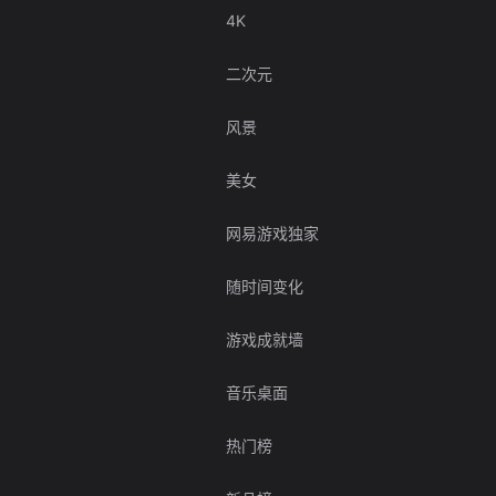
4K
二次元
风景
美女
网易游戏独家
随时间变化
游戏成就墙
音乐桌面
热门榜