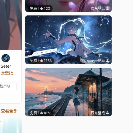
免费
423
辰东壁纸
免费
2756
冷鸟hanser贴贴
Seter
1 张壁纸
权声明
查看全部
免费
1878
辰东壁纸