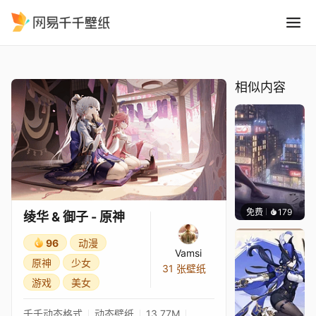
绫华 & 御子 - 原神
精选
绫华 & 御子 - 原神
相似内容
免费
179
Sharl
绫华 & 御子 - 原神
96
动漫
Vamsi
原神
少女
31 张壁纸
游戏
美女
千千动态格式
动态壁纸
13.77M