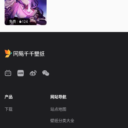
免费
124
产品
网站导航
下载
站点地图
壁纸分类大全