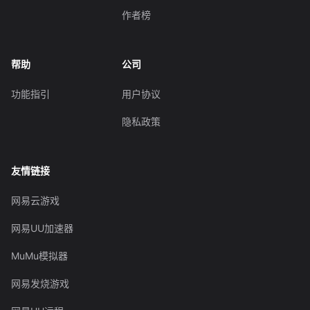
作者榜
帮助
公司
功能指引
用户协议
隐私政策
友情链接
网易云游戏
网易UU加速器
MuMu模拟器
网易发烧游戏