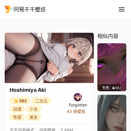
Hoshimiya Aki
精选
Hoshimiya Aki
相似内容
免费
952
辰东壁
Hoshimiya Aki
362
二次元
Forgotten
动漫
少女
43 张壁纸
性感
美女
千千动态格式
动态壁纸
5.88M