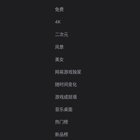
免费
4K
二次元
风景
美女
网易游戏独家
随时间变化
游戏成就墙
音乐桌面
热门榜
新品榜