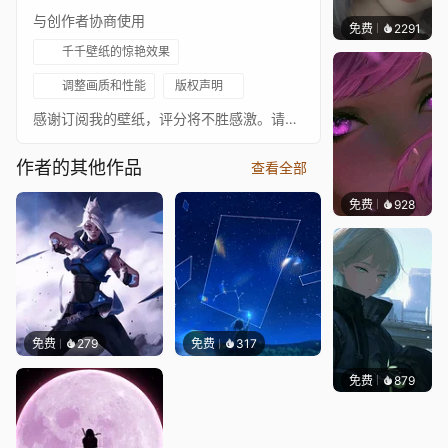
与创作者协商使用
免费
2291
辰东壁
千千壁纸的惊艳效果
调整画质和性能
版权声明
感谢订阅我的壁纸，评分将不胜感激。请在此查看我的壁纸合集。欢迎在此关注我。艺术家：@Kerno_kr (Twitter) 原画来源：https://twitter.com/Kerno_kr/status/1455800304809623552 音乐：---- 音乐链接：---- 分辨率：1440 X 2560 [2K - 竖屏] 标签：obito, red, naruto, blood, animated, 2k, despair, naruto shippuden, mobile, mask, uchiha, episode 345 ⪢ 免责声明 ⪡ 我不拥有壁纸中使用的任何原画或音乐。原艺术家及其作品链接如上，请支持他们的精彩作品。如果任何原作者不希望壁纸出现在此处，请联系我。
作者的其他作品
查看全部
免费
928
辰东壁
免费
279
免费
317
免费
879
辰东壁