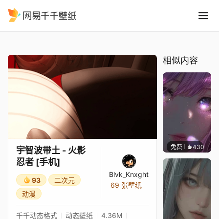
宇智波带土 - 火影忍者 手机
精选
宇智波带土 - 火影忍者 [手机]
相似内容
免费
430
辰东壁
宇智波带土 - 火影
忍者 [手机]
Blvk_Knxght
93
二次元
69 张壁纸
动漫
千千动态格式
动态壁纸
4.36M