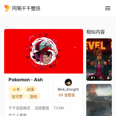
Pokemon - Ash
精选
Pokemon - Ash
相似内容
￥1
小鹿子
Pokemon - Ash
0
动漫
Blvk_Knxght
69 张壁纸
宝可梦
游戏
千千动态格式
动态壁纸
7.52M
仅个人使用