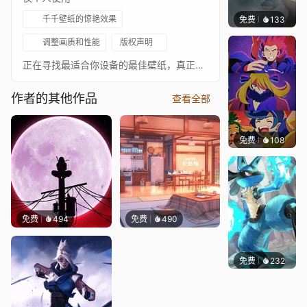
千千壁纸的惊艳效果
免费
133
Recke
调整画质和性能
版权声明
正在寻找最适合你设备的最佳壁纸，真正提升你的空间氛围？你来对地方了，这里有我为你风格量身打造的精彩壁纸，快来下载吧！别忘了关注我，获取更多即将发布的壁纸。原画：艺术家：(Anderes Moncayo[www.artstation.com]) 原画来源：https://www.artstation.com/artwork/bayyqo 音乐：♫ Sweet Dreams - Snivys x NuzLok♫ https://youtu.be/9pAqOi7t2SQ 动画鸣谢：动画和视觉特效由 Blvk_Knxght 制作 标签：pokemon, pika, ash, red, clouds, misty, squirtle with them shades, relaxing, poke ball, responsive ⪢ 免责声明 ⪡ 我不拥有壁纸中使用的任何原画或音乐。原艺术家及其作品链接如上，请支持他们的精彩作品。如果任何原作者不希望壁纸出现在此处，请通过 steam 联系我。
作者的其他作品
查看全部
免费
108
Descri
免费
494
免费
490
免费
232
Commi