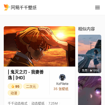
鬼灭之刃 - 我妻善逸 HD
精选
| 鬼灭之刃 - 我妻善逸 | [HD]
相似内容
免费
1956
辰东壁
| 鬼灭之刃 - 我妻善
逸 | [HD]
ItzFilete
95
二次元
35 张壁纸
动漫
千千动态格式
动态壁纸
7.25M