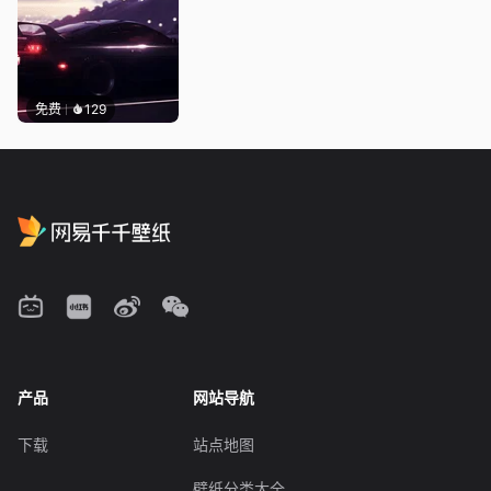
免费
129
产品
网站导航
下载
站点地图
壁纸分类大全