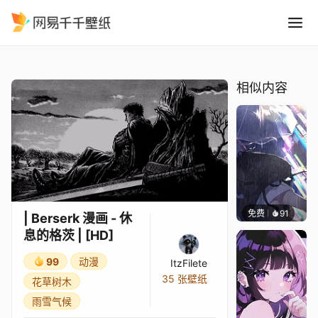
Berserk 漫画 - 休息的格茨 H
精选
| Berserk 漫画 - 休息的格茨 | [HD]
相似内容
免费
91
Kleine
| Berserk 漫画 - 休
息的格茨 | [HD]
99
动漫
ItzFilete
35 张壁纸
花草树木
雨雪气候