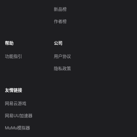
新品榜
作者榜
帮助
公司
功能指引
用户协议
隐私政策
友情链接
网易云游戏
网易UU加速器
MuMu模拟器