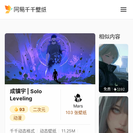
成镇宇 Solo Leveling
精选
成镇宇 | Solo Leveling
相似内容
免费
1192
辰东壁
成镇宇 | Solo
Leveling
Mars
93
二次元
103 张壁纸
动漫
千千动态格式
动态壁纸
11.25M