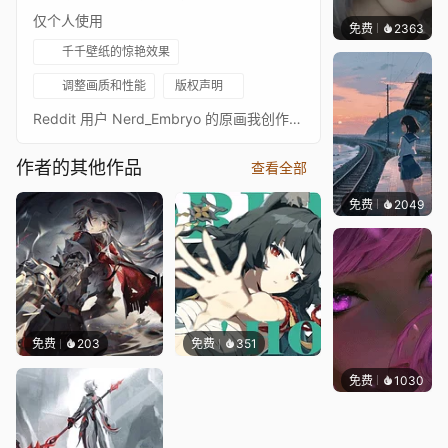
仅个人使用
免费
2363
辰东
千千壁纸的惊艳效果
调整画质和性能
版权声明
Reddit 用户 Nerd_Embryo 的原画我创作的壁纸，除委托作品外，均免费供所有人使用！如果您想支持我和我的作品，请考虑在 https://ko-fi.com/solarmars 捐赠。非常感谢您的所有支持！
作者的其他作品
查看全部
免费
2049
辰东
免费
203
免费
351
免费
1030
辰东