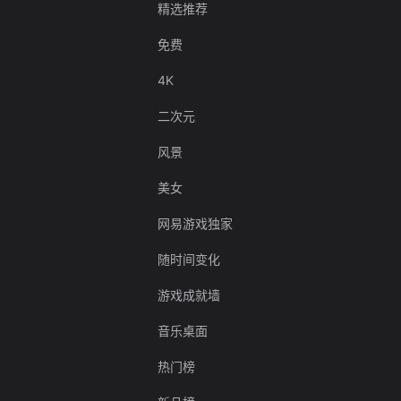
精选推荐
免费
4K
二次元
风景
美女
网易游戏独家
随时间变化
游戏成就墙
音乐桌面
热门榜