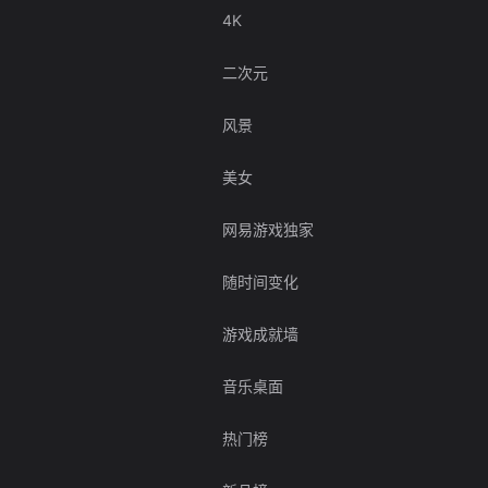
4K
二次元
风景
美女
网易游戏独家
随时间变化
游戏成就墙
音乐桌面
热门榜