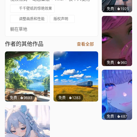
千千壁纸的惊艳效果
免费
1925
辰东壁
调整画质和性能
版权声明
躺在草地
作者的其他作品
查看全部
免费
960
辰东壁
免费
9693
免费
1283
免费
487
辰东壁