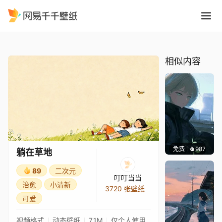
躺在草地
精选
躺在草地
相似内容
免费
987
辰东壁
躺在草地
89
二次元
叮叮当当
治愈
小清新
3720 张壁纸
可爱
视频格式
动态壁纸
7.1M
仅个人使用