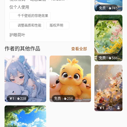
仅个人使用
免费
745
豆子酱e
千千壁纸的惊艳效果
调整画质和性能
版权声明
护眼荷叶
作者的其他作品
查看全部
免费
566
渔小小
￥1
228
免费
256
￥1
叮叮当当