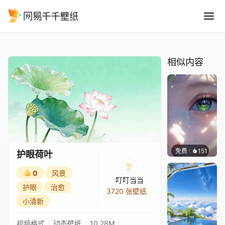
护眼荷叶
精选
护眼荷叶
相似内容
免费
151
星梦
护眼荷叶
0
风景
叮叮当当
护眼
治愈
3720 张壁纸
小清新
视频格式
动态壁纸
10.28M