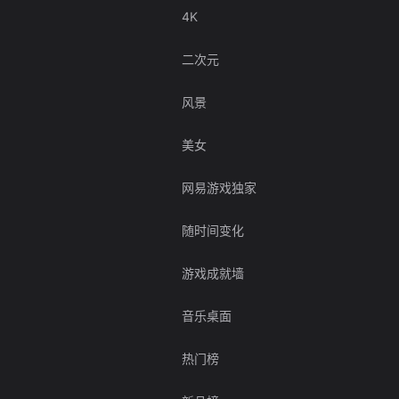
4K
二次元
风景
美女
网易游戏独家
随时间变化
游戏成就墙
音乐桌面
热门榜