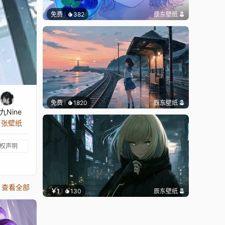
免费
382
辰东壁纸
免费
1820
辰东壁纸
九Nine
8 张壁纸
权声明
查看全部
￥1
130
辰东壁纸