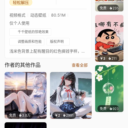
轻松解压
免费
235
渔小小
视频格式
动态壁纸
80.51M
仅个人使用
千千壁纸的惊艳效果
调整画质和性能
版权声明
浅米色背景上配有醒目的红色搞钱字样，左侧卡通孩童举着金元宝，整体带着轻松的发财祝福，风格有趣讨喜。
￥3
211
渔小小
作者的其他作品
查看全部
免费
923
好看壁
免费
3.8万
￥2
2991