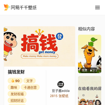
搞钱发财
精选
搞钱发财
相似内容
免费
213
渔小小
搞钱发财
90
文字
趣味
卡通创意
豆子酱edda
发财祝福
2815 张壁纸
招财好运