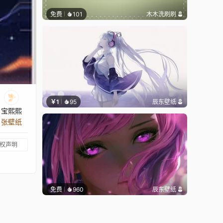
免费
101
木木洗刷刷
￥1
95
辰东壁纸
宝熙熙
 张壁纸
权声明
免费
960
辰东壁纸