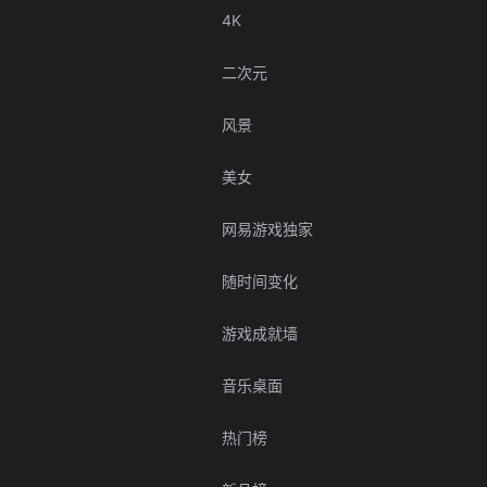
4K
二次元
风景
美女
网易游戏独家
随时间变化
游戏成就墙
音乐桌面
热门榜