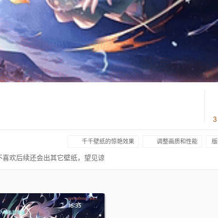
3
千千壁纸的惊艳效果
调整画质和性能
版
不喜欢后续还会出其它壁纸，望见谅