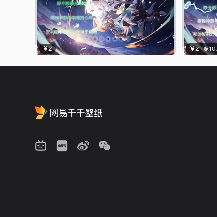
￥2
￥2
10