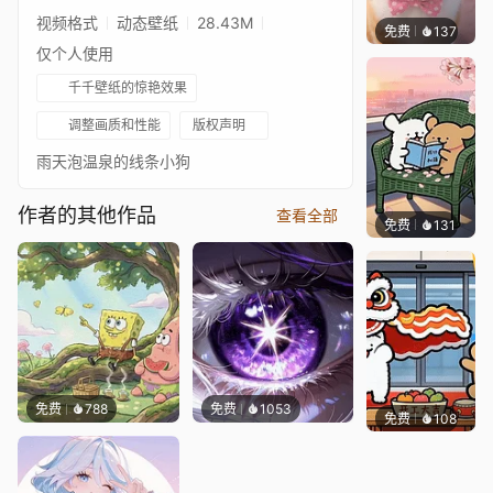
视频格式
动态壁纸
28.43M
免费
137
好看壁
仅个人使用
千千壁纸的惊艳效果
调整画质和性能
版权声明
雨天泡温泉的线条小狗
作者的其他作品
查看全部
免费
131
好看壁
免费
788
免费
1053
免费
108
好看壁