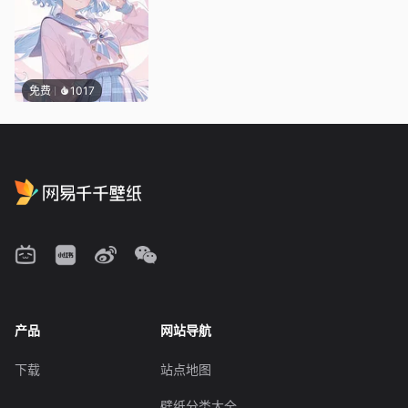
免费
1017
产品
网站导航
下载
站点地图
壁纸分类大全