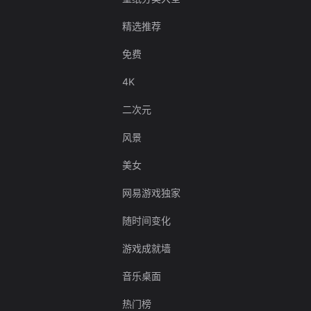
精选推荐
免费
4K
二次元
风景
美女
网易游戏独家
随时间变化
游戏成就墙
音乐桌面
热门榜