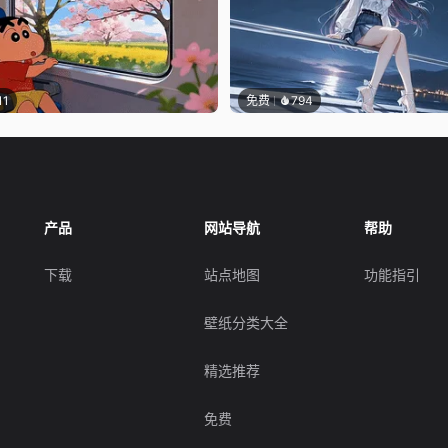
11
免费
794
产品
网站导航
帮助
下载
站点地图
功能指引
壁纸分类大全
精选推荐
免费