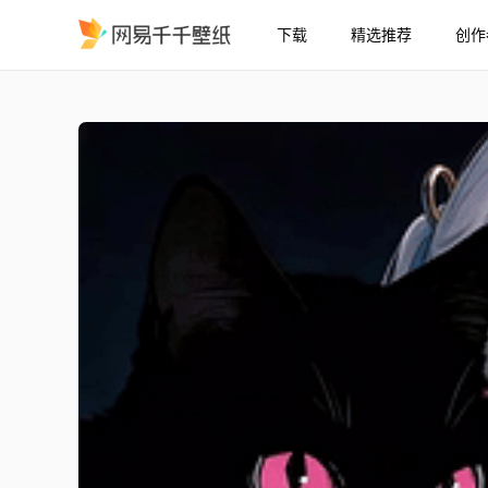
下载
精选推荐
创作
女孩和小黑喵
精选
女孩和小黑喵