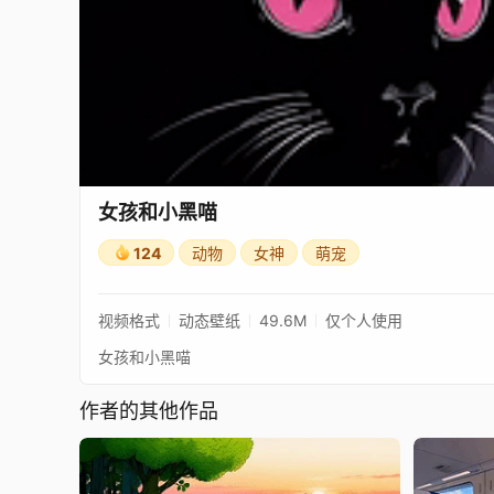
女孩和小黑喵
124
动物
女神
萌宠
视频格式
动态壁纸
49.6M
仅个人使用
女孩和小黑喵
作者的其他作品