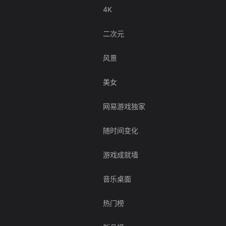
4K
二次元
风景
美女
网易游戏独家
随时间变化
游戏成就墙
音乐桌面
热门榜