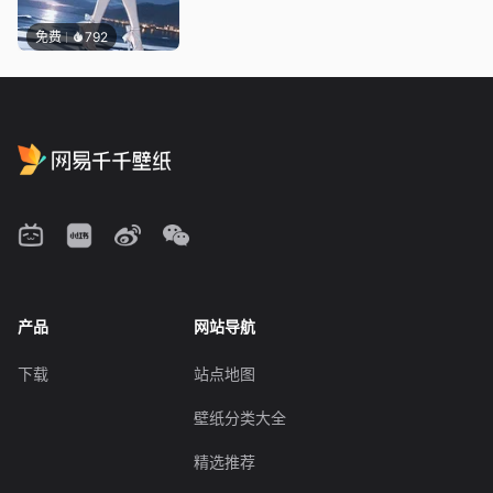
免费
792
产品
网站导航
下载
站点地图
壁纸分类大全
精选推荐