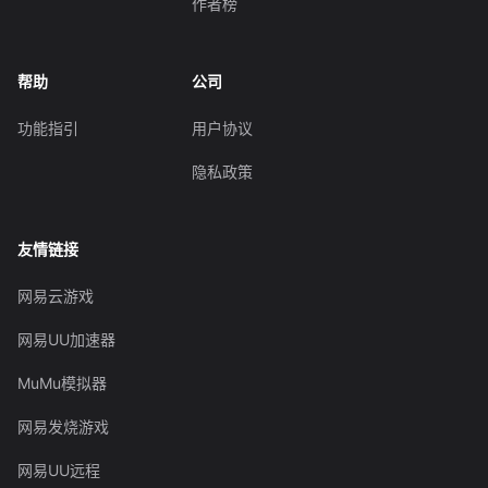
作者榜
帮助
公司
功能指引
用户协议
隐私政策
友情链接
网易云游戏
网易UU加速器
MuMu模拟器
网易发烧游戏
网易UU远程