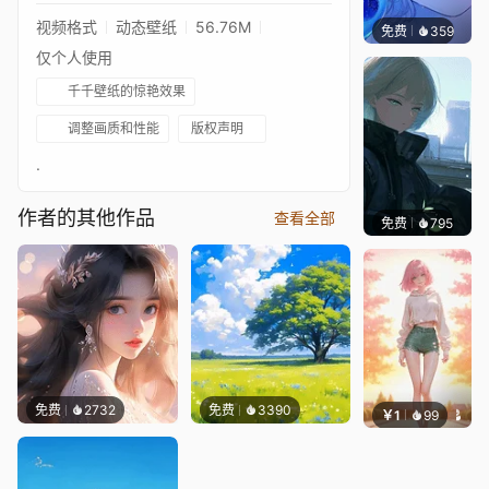
视频格式
动态壁纸
56.76M
免费
359
辰东壁
仅个人使用
千千壁纸的惊艳效果
调整画质和性能
版权声明
.
作者的其他作品
查看全部
免费
795
辰东壁
免费
2732
免费
3390
￥1
99
辰东壁