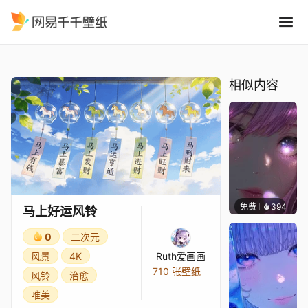
马上好运风铃
精选
马上好运风铃
相似内容
免费
394
辰东壁
马上好运风铃
0
二次元
风景
4K
Ruth爱画画
710 张壁纸
风铃
治愈
唯美