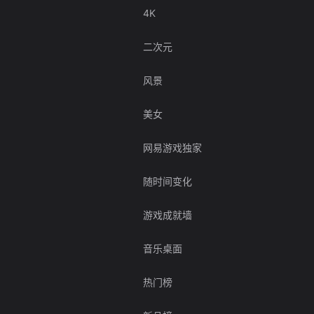
4K
二次元
风景
美女
网易游戏独家
随时间变化
游戏成就墙
音乐桌面
热门榜