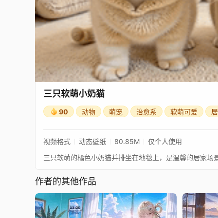
三只软萌小奶猫
90
动物
萌宠
治愈系
软萌可爱
居
视频格式
动态壁纸
80.85M
仅个人使用
三只软萌的橘色小奶猫并排坐在地毯上，是温馨的居家场
作者的其他作品