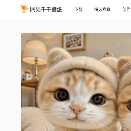
下载
精选推荐
创作
三只软萌小奶猫
精选
三只软萌小奶猫