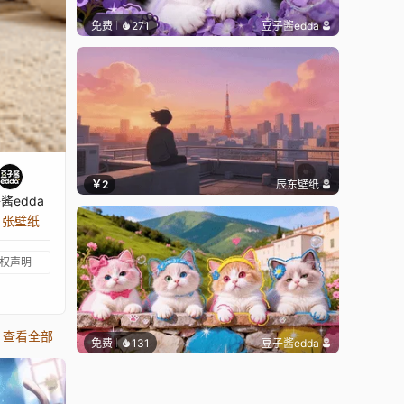
免费
271
豆子酱edda
￥2
辰东壁纸
酱edda
5 张壁纸
权声明
查看全部
免费
131
豆子酱edda