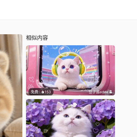
相似内容
免费
153
豆子酱edda