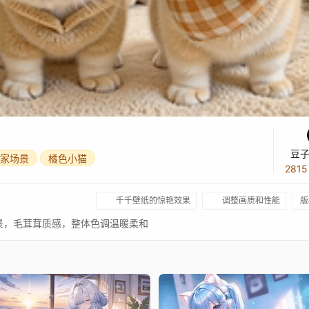
豆子
家场景
橘色小猫
281
千千壁纸的惊艳效果
调整画质和性能
版
景，毛茸茸质感，整体色调温暖柔和