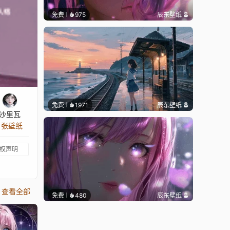
免费
975
辰东壁纸
免费
1971
辰东壁纸
沙里瓦
2 张壁纸
权声明
查看全部
免费
480
辰东壁纸