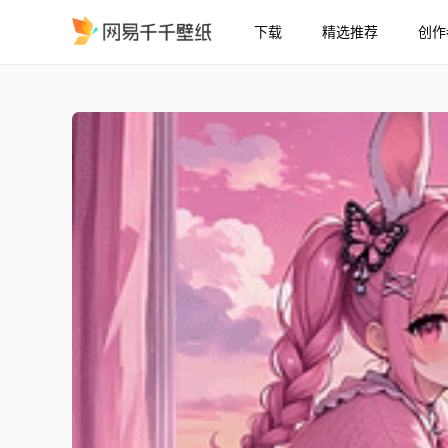
下载
精选推荐
创作
4K窗边蝴蝶少女-音乐版
精选
4K窗边蝴蝶少女-音乐版