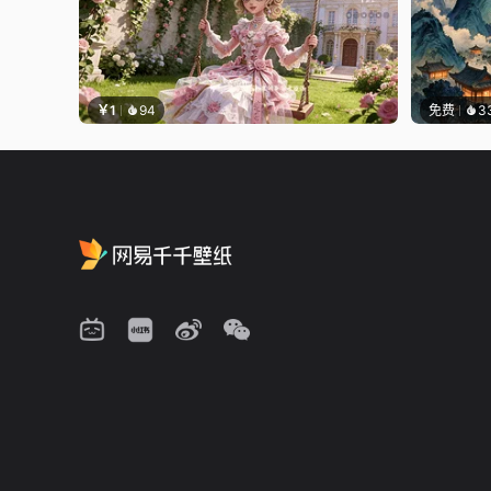
￥1
94
免费
3