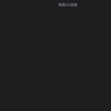
网易UU远程