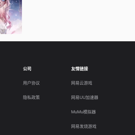
公司
友情链接
用户协议
网易云游戏
隐私政策
网易UU加速器
MuMu模拟器
网易发烧游戏