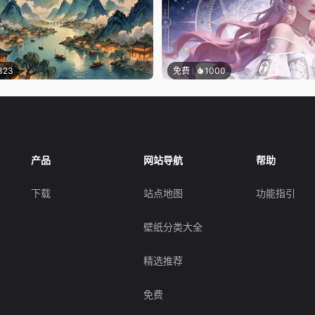
323
免费
1000
产品
网站导航
帮助
下载
站点地图
功能指引
壁纸分类大全
精选推荐
免费