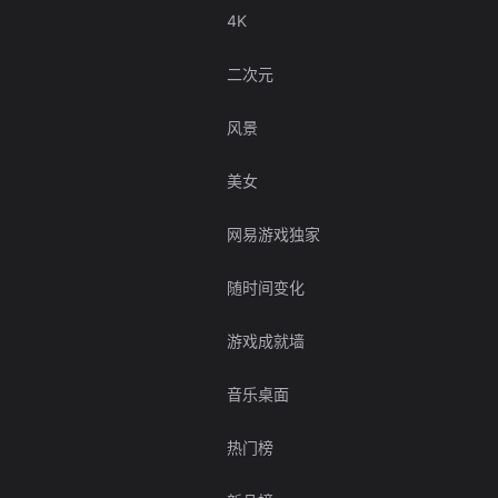
4K
二次元
风景
美女
网易游戏独家
随时间变化
游戏成就墙
音乐桌面
热门榜