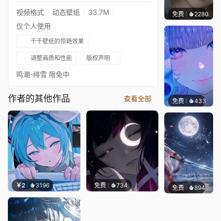
视频格式
动态壁纸
33.7M
免费
2280
辰东
仅个人使用
千千壁纸的惊艳效果
调整画质和性能
版权声明
鸣潮-绯雪 限免中
作者的其他作品
查看全部
免费
433
辰东壁
￥2
3196
免费
734
免费
894
五子棋