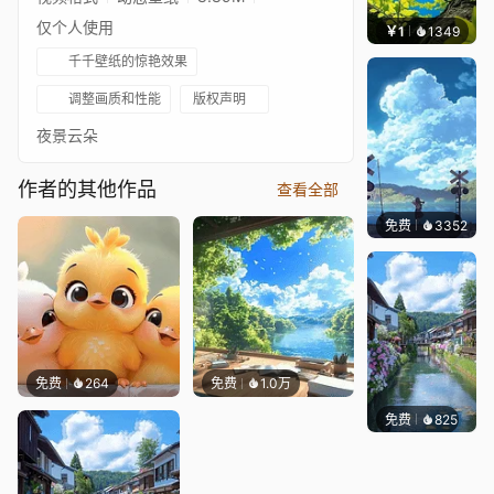
仅个人使用
￥1
1349
渔小
千千壁纸的惊艳效果
调整画质和性能
版权声明
夜景云朵
作者的其他作品
查看全部
免费
3352
星梦
免费
264
免费
1.0万
免费
825
叮叮当