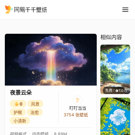
夜景云朵
精选
夜景云朵
相似内容
免费
1.0万
叮叮当
夜景云朵
0
风景
叮叮当当
护眼
治愈
3754 张壁纸
小清新
视频格式
动态壁纸
8.89M