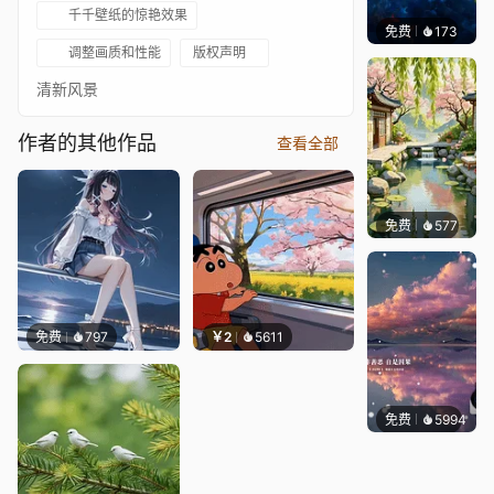
千千壁纸的惊艳效果
免费
173
Max
调整画质和性能
版权声明
清新风景
作者的其他作品
查看全部
免费
577
渔小小
免费
797
￥2
5611
免费
5994
冰茶L