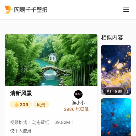
清新风景
精选
清新风景
相似内容
￥1
89
叮叮当
清新风景
渔小小
309
风景
2986 张壁纸
视频格式
动态壁纸
69.82M
仅个人使用