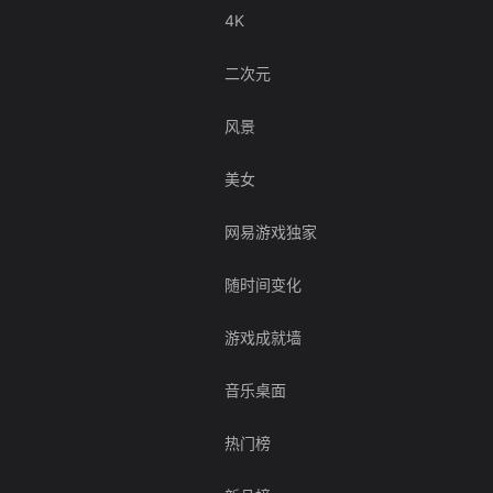
4K
二次元
风景
美女
网易游戏独家
随时间变化
游戏成就墙
音乐桌面
热门榜