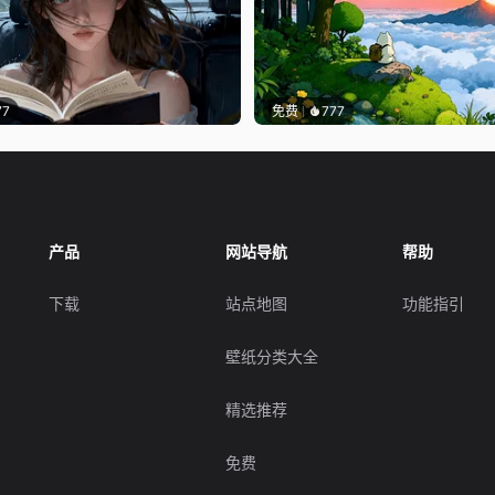
77
免费
777
产品
网站导航
帮助
下载
站点地图
功能指引
壁纸分类大全
精选推荐
免费