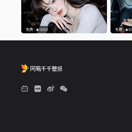
免费
1000
免费
9