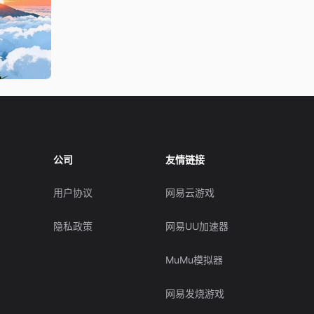
公司
友情链接
用户协议
网易云游戏
隐私政策
网易UU加速器
MuMu模拟器
网易发烧游戏