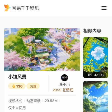
小镇风景
精选
小镇风景
相似内容
￥1
1349
渔小
小镇风景
渔小小
136
风景
2959 张壁纸
视频格式
动态壁纸
29.58M
仅个人使用