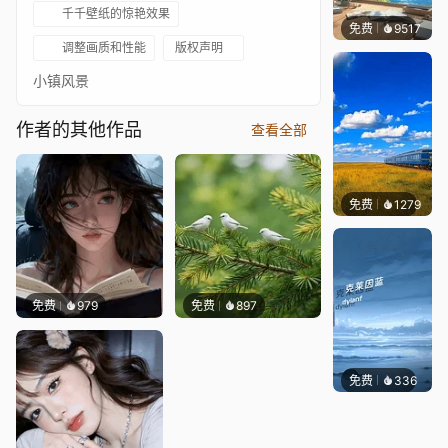
千千壁纸的惊艳效果
免费
9517
叮叮当
调整画质和性能
版权声明
小镇风景
作者的其他作品
查看全部
免费
1279
叮叮当
免费
979
免费
897
免费
336
冰茶Ln