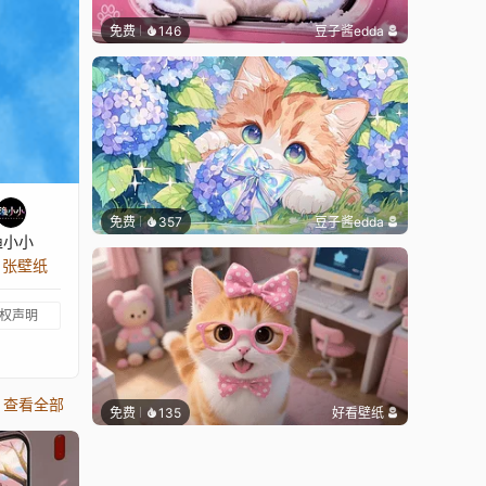
免费
146
豆子酱edda
免费
357
豆子酱edda
渔小小
9 张壁纸
权声明
查看全部
免费
135
好看壁纸