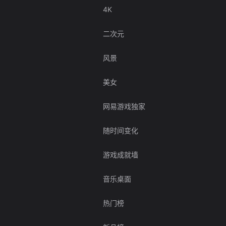
4K
二次元
风景
美女
网易游戏独家
随时间变化
游戏成就墙
音乐桌面
热门榜