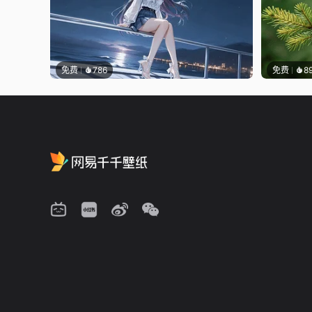
免费
786
免费
8