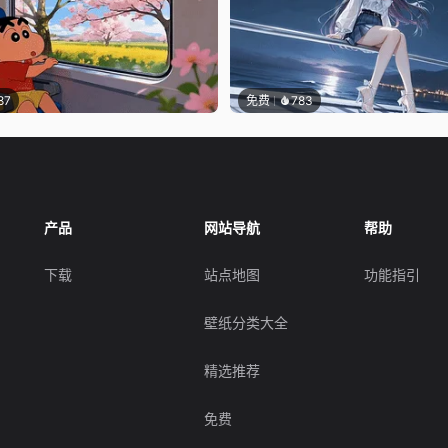
87
免费
783
产品
网站导航
帮助
下载
站点地图
功能指引
壁纸分类大全
精选推荐
免费