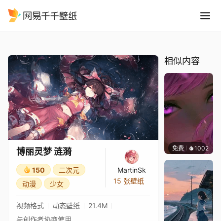
博丽灵梦 涟漪
精选
博丽灵梦 涟漪
相似内容
免费
1002
辰东
博丽灵梦 涟漪
150
二次元
MartinSk
15 张壁纸
动漫
少女
视频格式
动态壁纸
21.4M
与创作者协商使用