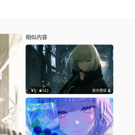
相似内容
￥1
142
辰东壁纸