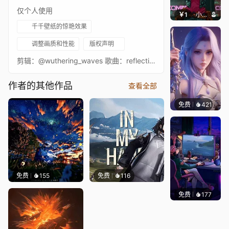
仅个人使用
￥1
小鹿子
千千壁纸的惊艳效果
调整画质和性能
版权声明
剪辑：@wuthering_waves 歌曲：reflections 类型：游戏 游戏名称：Wuthering Waves 软件：After Effects。 #wuwa #wuwaedit #wutheringwaves #aemeath #wutheringwavesedit #wuwacreator wuwa AikoWuthering Waves, WuWa, Aiko, Rover, 主角, 动态壁纸, 动画壁纸
作者的其他作品
查看全部
免费
421
好看壁
免费
155
免费
116
免费
177
𝑬𝒗𝒆𝑾𝒊𝒏