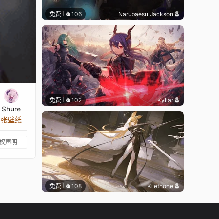
免费
106
Narubaesu Jackson
免费
102
Kyllar
Shure
2 张壁纸
权声明
免费
108
Kijethone