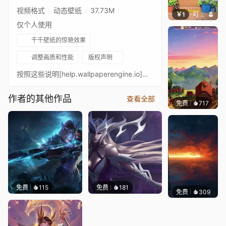
视频格式
动态壁纸
37.73M
￥1
叮叮当当
仅个人使用
千千壁纸的惊艳效果
调整画质和性能
版权声明
按照这些说明[help.wallpaperengine.io]，并根据下图更改设置，以消除循环末尾的卡顿。如果你喜欢我的作品，考虑👍点赞并添加到你的⭐收藏夹！关注我，永不错过任何壁纸！
作者的其他作品
查看全部
免费
717
鲨鲨啊
免费
115
免费
181
免费
309
辰东壁