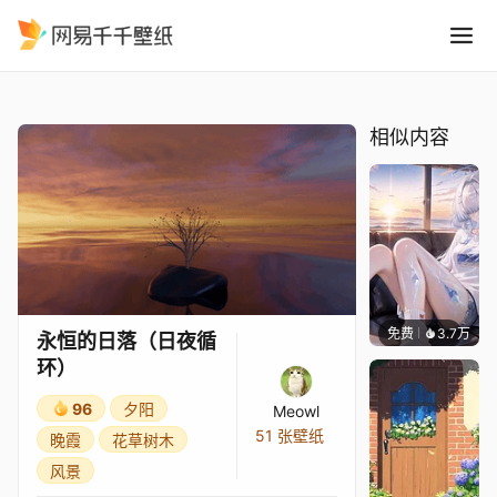
永恒的日落日夜循环
精选
永恒的日落（日夜循环）
相似内容
免费
3.7万
豆子酱e
永恒的日落（日夜循
环）
96
夕阳
Meowl
51 张壁纸
晚霞
花草树木
风景