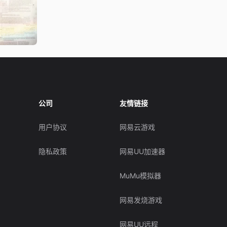
公司
友情链接
用户协议
网易云游戏
隐私政策
网易UU加速器
MuMu模拟器
网易发烧游戏
网易UU远程