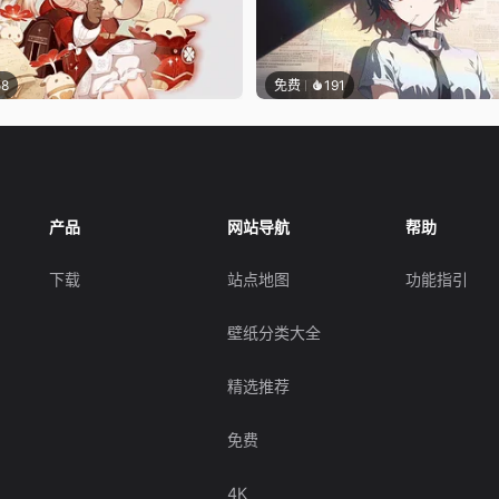
58
免费
191
产品
网站导航
帮助
下载
站点地图
功能指引
壁纸分类大全
精选推荐
免费
4K