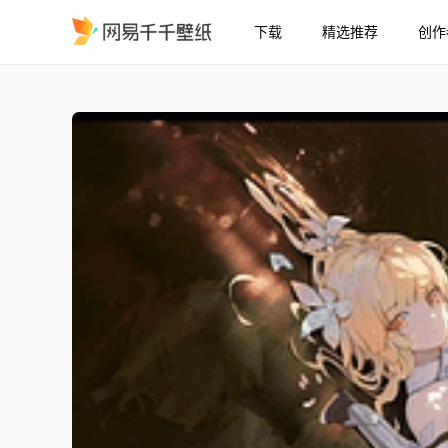
下载
精选推荐
创作
Lumine 原神
精选
Lumine 原神