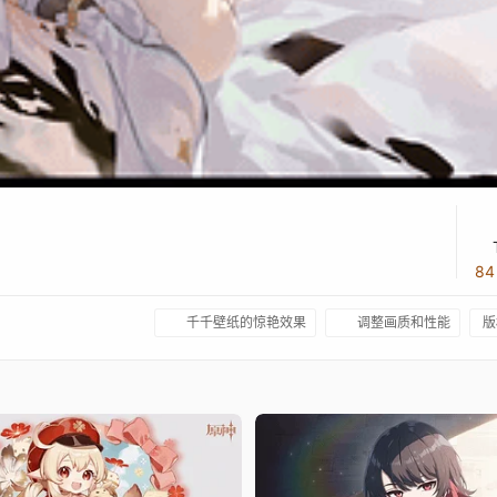
8
千千壁纸的惊艳效果
调整画质和性能
版