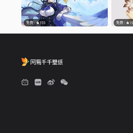
免费
155
免费
1