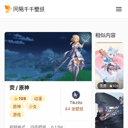
荧 / 原神
精选
荧 / 原神
相似内容
免费
109
Tikzit
荧 / 原神
108
动漫
Tikzito
原神
少女
84 张壁纸
游戏
视频格式
动态壁纸
6.13M