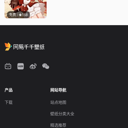
免费
158
产品
网站导航
下载
站点地图
壁纸分类大全
精选推荐