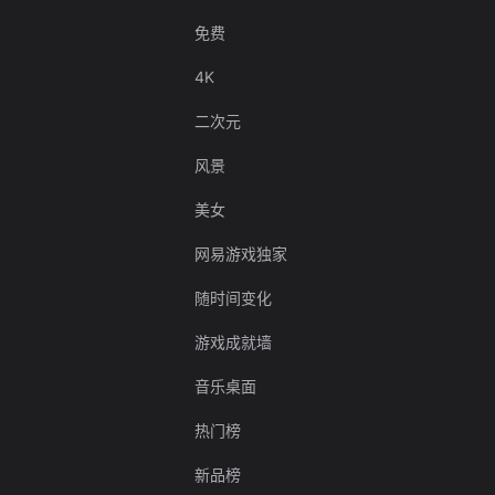
免费
4K
二次元
风景
美女
网易游戏独家
随时间变化
游戏成就墙
音乐桌面
热门榜
新品榜