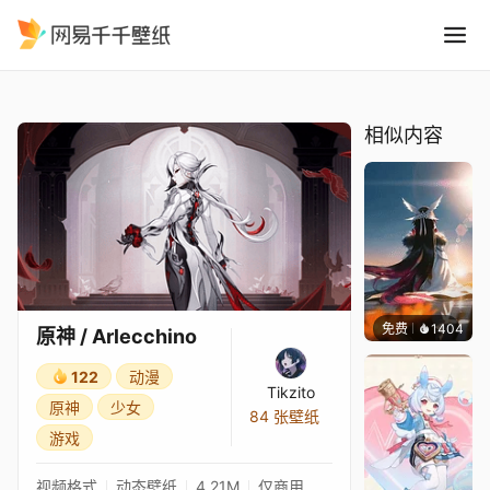
原神 / Arlecchino
精选
原神 / Arlecchino
相似内容
免费
1404
Lodo
原神 / Arlecchino
122
动漫
Tikzito
原神
少女
84 张壁纸
游戏
视频格式
动态壁纸
4.21M
仅商用